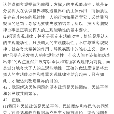
认并遵循客观规律为前题．发挥人的主观能动性．就是充
分发挥人在认识世界和改造世界巾的主体作用．而物质世
界存在其内在的规律性．人的行为如果违背它，必然受习
规律的惩罚，导致无效或失败的结果，所以，按照客麓规
律办事是正确发挥人的主观能动性的基本要求。
(2)强调客观规律，并不是否定主观能动性，恰恰是承认人
的主观能动性。只强调人的主观能动性，不讲尊重客观规
律，就会夸大精神的作用，导致实践中的唯心主义。题中
的“只要充分发挥人的主观能动性，什么人间奇迹都能伪造
出来”的观点显然并没有以承认和遵循客观规律为前提，而
是过分地夸大了人的主观能动性．正确的做法应该是将发
挥人的主观能动性和尊重客观规律性结合起来，只有如
此，才能达到改造世界的目的。
42．我国解决民族问题的基本政策是民族团结、民族平等
和各民族共同繁荣。
42．正确。
(1)我国的民族政策是民族平等、民族团结和各民族共同繁
荣，它是党和政府根据马克思主义民族理论，结合我国多