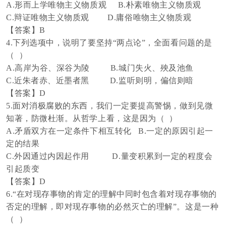
A.形而上学唯物主义物质观 B.朴素唯物主义物质观
C.辩证唯物主义物质观 D.庸俗唯物主义物质观
【答案】
B
4.下列选项中，说明了要坚持“两点论”，全面看问题的是
（ ）
A.高岸为谷、深谷为陵 B.城门失火、殃及池鱼
C.近朱者赤、近墨者黑 D.监听则明，偏信则暗
【答案】
D
5.面对消极腐败的东西，我们一定要提高警惕，做到见微
知著，防微杜渐。从哲学上看，这是因为（ ）
A.矛盾双方在一定条件下相互转化 B.一定的原因引起一
定的结果
C.外因通过内因起作用 D.量变积累到一定的程度会
引起质变
【答案】
D
6.“在对现存事物的肯定的理解中同时包含着对现存事物的
否定的理解，即对现存事物的必然灭亡的理解”。这是一种
（ ）