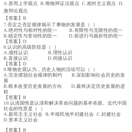
A.形而上学观点 B.唯物辩证法观点
C.相对主义观点 D.
激辩论观点
【答案】
B
7.
否定之否定规律揭示了事物的发展是（
）
A.
绝对性与相对性的统一
B.有限性与无限性的统一
B.
稳定性与变动性的统一
D.前进行与曲折性的统一
【答案】
D
8.
认识的高级阶段是（
）
A.
感性认识
B.理性认识
B.
直接认识
D.间接认识
【答案】
D
9.
唯物史观认为，历史人物的活动可以（
）
A.
完全摆脱社会规律的制约
B.深刻影响社会历史的发
展
B.
根本改变历史发展的方向
D.最终决定历史发展的进
程
【答案】
B
10.
认清国情是认清和解决革命问题的基本依据。近代中国
社会的性质是（
）
A.
新民主主义社会
B.半殖民地半封建社会 C
.
封建社会
D.资本主义社会
【答案】
B