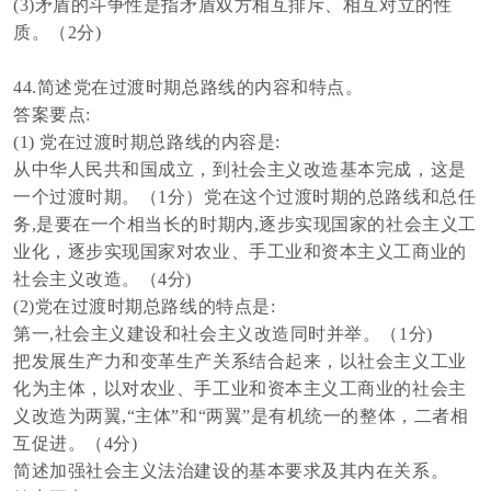
(3)
矛盾的斗争性是指矛盾双方相互排斥、相互对立的性
质。
（
2分)
44
.
简述党在过渡时期总路线的内容和特点。
答案要点
:
(1)
党在过渡时期总路线的内容是
:
从中华人民共和国成立，到社会主义改造基本完成，这是
一个过渡时期。
（
1分
）
党在这个过渡时期的总路线和总任
务
,是要在一个相当长的时期内,逐步实现国家的社会主义工
业化，逐步实现国家对农业、手工业和资本主义工商业的
社会主义改造。
（
4分)
(
2)党在过渡时期总路线的特点是:
第一
,社会主义建设和社会主义改造同时并举。
（
1分)
把发展生产力和变革生产关系结合起来，以社会主义工业
化为主体，以对农业、手工业和资本主义工商业的社会主
义改造为两翼
,“主体”和“两翼”是有机统
一
的整体，二者相
互促进。
（
4分)
简述加强社会主义法治建设的基本要求及其内在关系。