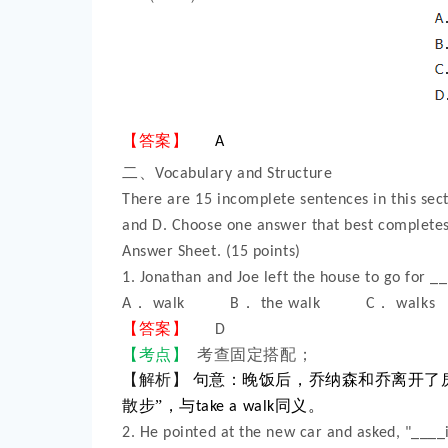
【答案】
A
二、
Vocabulary and Structure
There are 15 incomplete sentences in this sec
and D. Choose one answer that best completes
Answer Sheet. (15 points)
1. Jonathan and Joe left the house to go for _
．
．
．
A
walk B
the walk C
wal
【答案】
D
【考点】
考查固定搭配；
【解析】
句意：晚饭后，乔纳森和乔离开了
散步”，与
同义。
take a walk
2. He pointed at the new car and asked, "____i