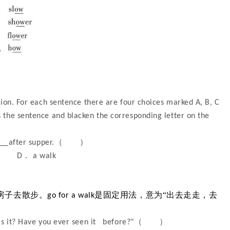
tion. For each sentence there are four choices marked A, B, C
 the sentence and blacken the corresponding letter on the
（ ）
___after supper.
．
ks D
a walk
房子去散步。
是固定用法，意为“出去走走，去
go for a walk
（ ）
s it? Have you ever seen it
before?"