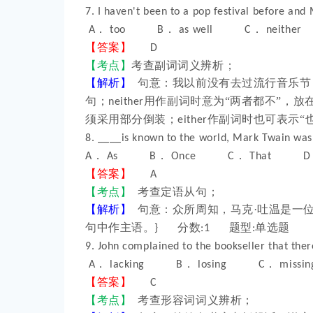
7. I haven't been to a pop festival before and
．
．
．
A
too B
as well C
neith
【答案】
D
【考点】
考查副词词义辨析；
【解析】
句意：我以前没有去过流行音乐节
句；
用作副词时意为“两者都不”，放
neither
须采用部分倒装；
作副词时也可表示
either
8. ____is known to the world, Mark Twain was
．
．
．
A
As B
Once C
That D
【答案】
A
【考点】
考查定语从句；
【解析】
句意：众所周知，马克
·吐温是一
句中作主语。
分数
题型
单选题
}
:1
:
9. John complained to the bookseller that the
．
．
．
A
lacking B
losing C
mis
【答案】
C
【考点】
考查形容词词义辨析；