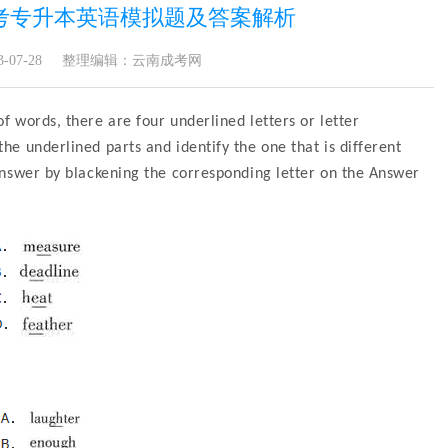
高考专升本英语模拟题及答案解析
07-28
整理编辑：云南成考网
of words, there are four underlined letters or letter
e underlined parts and identify the one that is different
nswer by blackening the corresponding letter on the Answer