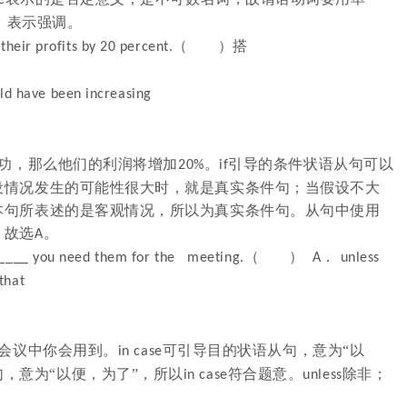
e
词，表示强调。
（ ）搭
their profits by 20 percent.
ing
ld have been increasing
功，那么他们的利润将增加
。
引导的条件状语从句可以
20%
if
设情况发生的可能性很大时，就是真实条件句；当假设不大
本句所表述的是客观情况，所以为真实条件句。从句中使用
，故选
。
A
（ ）
．
u____ you need them for the
meeting.
A
unless
 that
会议中你会用到。
可引导目的状语从句，意为“以
in case
，意为“以便，为了”，所以
符合题意。
除非；
in case
unless