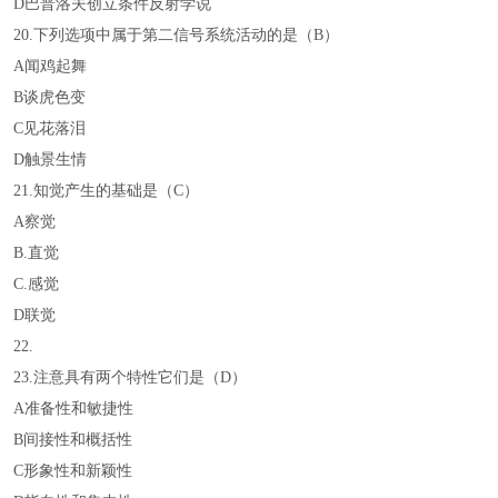
D巴普洛夫创立条件反射学说
20.下列选项中属于第二信号系统活动的是（B）
A闻鸡起舞
B谈虎色变
C见花落泪
D触景生情
21.知觉产生的基础是（C）
A察觉
B.直觉
C.感觉
D联觉
22.
23.注意具有两个特性它们是（D）
A准备性和敏捷性
B间接性和概括性
C形象性和新颖性