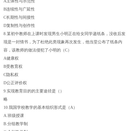
A主体性与示范性
B连续性与广延性
C长期性与间接性
D复制性与创作性
8.某初中教师在上课时发现男生小明正在给女同学递纸条，没收后发
现是一封情书，为了杜绝此类现象再次发生，他当堂公布了纸条内
容，该教师的做法侵犯了小明的（C）
A健康权
B受教育权
C隐私权
D公正评价权
9.实现教育目的的主要途径是（）
略
10.我国学校教学的基本组织形式是（A）
A.班级授课
B.分组教学制